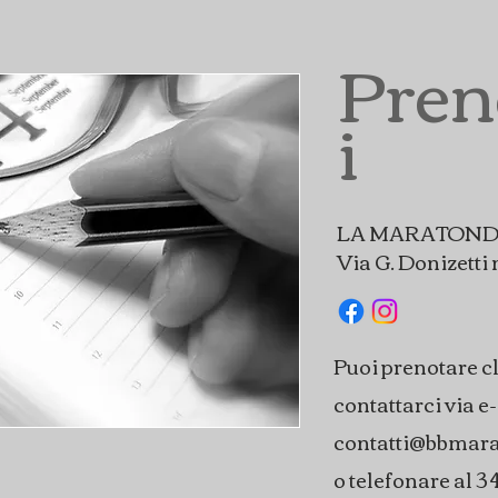
Pren
i
LA MARATOND
Via G. Donizetti
Puoi prenotare cl
contattarci via e
contatti@bbmara
o telefonare al
3