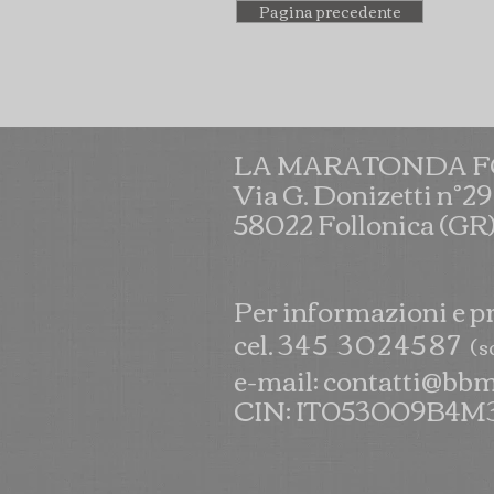
Pagina precedente
LA MARATONDA 
Via G. Donizetti n°29
58022 Follonica (GR
Per informazioni e p
cel.
345 3024587
(
s
e-mail:
contatti@bbm
CIN: IT053009B4