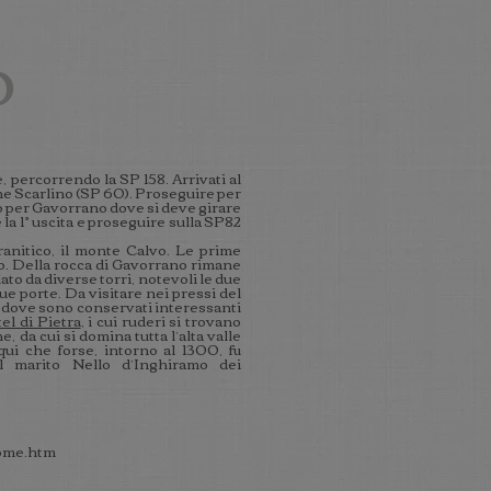
o
 percorrendo la SP 158. Arrivati al
one Scarlino (SP 60). Proseguire per
io per Gavorrano dove si deve girare
 la 1° uscita e proseguire sulla SP82
anitico, il monte Calvo. Le prime
lo. Della rocca di Gavorrano rimane
lato da diverse torri, notevoli le due
ue porte. Da visitare nei pressi del
dove sono conservati interessanti
el di Pietra
, i cui ruderi si trovano
, da cui si domina tutta l’alta valle
ui che forse, intorno al 1300, fu
l marito Nello d’Inghiramo dei
home.htm