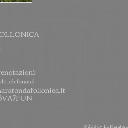
FOLLONICA
)
renotazioni:
)
olo telefonate
aratondafollonica.it
M3VA7FUN
© 2014 by La Maratond