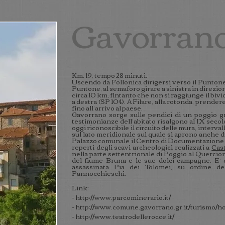
Gavorran
Km. 19, tempo 28 minuti.
Uscendo da Follonica dirigersi verso il Puntone,
Puntone, al semaforo girare a sinistra in direzi
circa 10 km, fintanto che non si raggiunge il biv
a destra (SP 104). A Filare, alla rotonda, prendere
fino all’arrivo al paese.
Gavorrano sorge sulle pendici di un poggio gr
testimonianze dell’abitato risalgono al IX seco
oggi riconoscibile il circuito delle mura, interval
sul lato meridionale sul quale si aprono anche d
Palazzo comunale il Centro di Documentazione 
reperti degli scavi archeologici realizzati a
Cast
nella parte settentrionale di Poggio al Quercione
del fiume Bruna e le sue dolci campagne. E’ q
assassinata Pia dei Tolomei, su ordine de
Pannocchieschi.
Link:
-
http://www.parcominerario.it/
-
http://www.comune.gavorrano.gr.it/turismo/
-
http://www.teatrodellerocce.it/