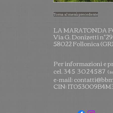
Torna al menù precedente
LA MARATONDA 
Via G. Donizetti n°29
58022 Follonica (GR
Per informazioni e p
cel.
345 3024587
(
s
e-mail:
contatti@bbm
CIN: IT053009B4